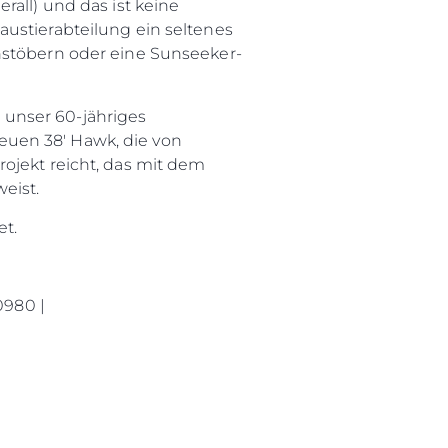
rall) und das ist keine
austierabteilung ein seltenes
hstöbern oder eine Sunseeker-
 unser 60-jähriges
euen 38' Hawk, die von
ojekt reicht, das mit dem
eist.
et.
0980 |