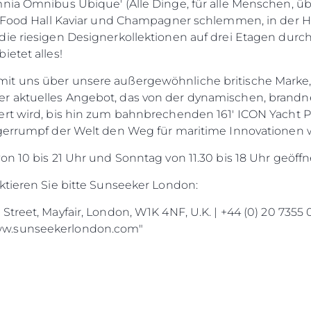
nia Omnibus Ubique' (Alle Dinge, für alle Menschen, übe
r Food Hall Kaviar und Champagner schlemmen, in der H
die riesigen Designerkollektionen auf drei Etagen durc
ietet alles!
it uns über unsere außergewöhnliche britische Marke,
r aktuelles Angebot, das von der dynamischen, brandn
rt wird, bis hin zum bahnbrechenden 161' ICON Yacht Pr
ngerrumpf der Welt den Weg für maritime Innovationen w
n 10 bis 21 Uhr und Sonntag von 11.30 bis 18 Uhr geöffn
ktieren Sie bitte Sunseeker London:
treet, Mayfair, London, W1K 4NF, U.K. | +44 (0) 20 7355 
ww.sunseekerlondon.com"