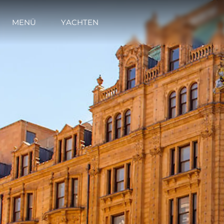
MENÜ
YACHTEN
Information
Standort Karte
Kontakt
Cookies
Registered Office
Test Valuation For
Sunseeker Range
Brochure