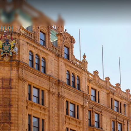
Rechtliches
Die Fi
ALLGEMEINE
Brokera
GESCHÄFTSBEDINGUNGEN
Bootscha
COOKIE POLITIK
Neuigkei
DATENSCHUTZRICHTLINIE
Veransta
m
Die Firm
Das Tea
Request 
Test Int
Page
Portugal 