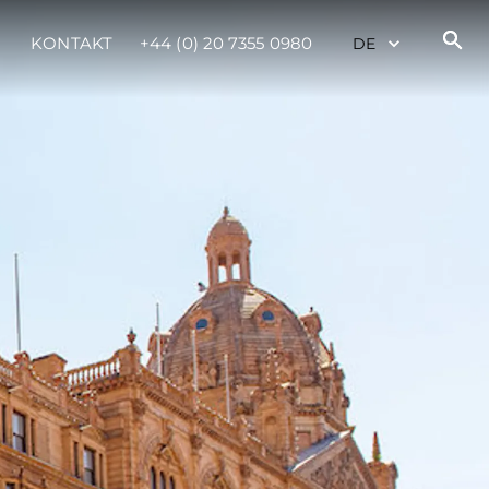
KONTAKT
+44 (0) 20 7355 0980
rma
ge
rter
ten
ltungen
a
m
Parts
ernational Landing
Lifestyle Version 1