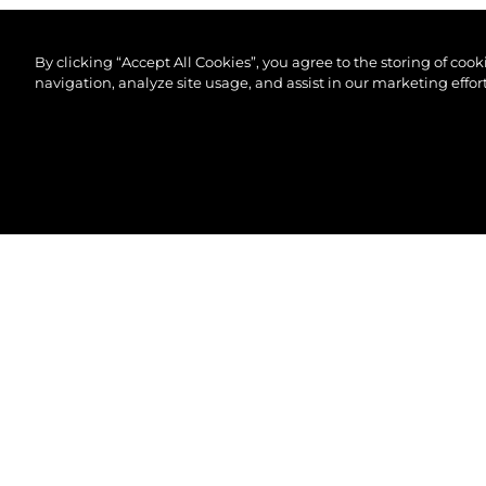
By clicking “Accept All Cookies”, you agree to the storing of coo
navigation, analyze site usage, and assist in our marketing effort
© 2026 Sunseeker London Group.Alle Rechte vorbeh