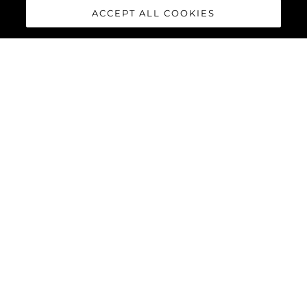
SUNSEEKER ROBERT
ACCEPT ALL COOKIES
BRAITHWAITE CBE DL
1943-2019
VER MÁS
NOTICIAS
EL SUNSEEKER
MANHATTAN 52 YA