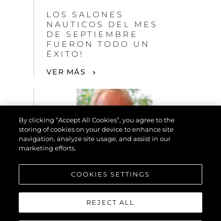
LOS SALONES
NAUTICOS DEL MES
DE SEPTIEMBRE
FUERON TODO UN
ÉXITO!
VER MÁS
By clicking “Accept All Cookies”, you agree to the
storing of cookies on your device to enhance site
navigation, analyze site usage, and assist in our
marketing efforts.
COOKIES SETTINGS
NOTICIAS
REJECT ALL
EN MEMORIA AL
FUNDADOR DE