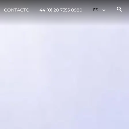
CONTACTO
+44 (0) 20 7355 0980