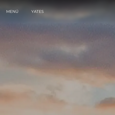
MENÚ
YATES