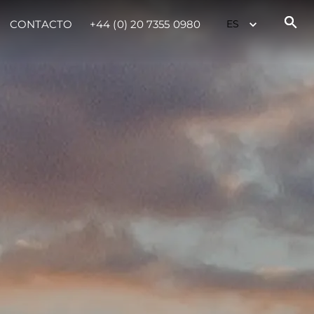
CONTACTO
+44 (0) 20 7355 0980