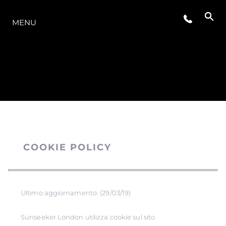
LA GAMMA
MENU
COOKIE POLICY
Ultimo aggiornamento: (29/03/19)
Sunseeker London utilizza cookie sul sito