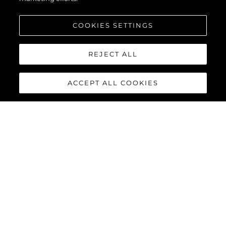
COOKIES SETTINGS
REJECT ALL
ACCEPT ALL COOKIES
NEWS
IN MEMORIA DEL
FONDATORE DI
SUNSEEKER ROBERT
BRAITHWAITE CBE DL
1943 - 2019
SCOPRI DI PIU'