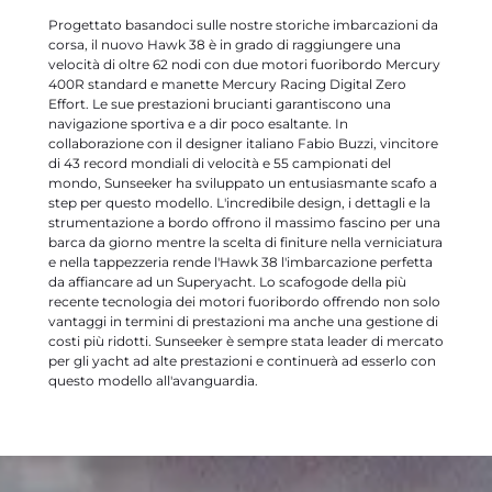
Progettato basandoci sulle nostre storiche imbarcazioni da
corsa, il nuovo Hawk 38 è in grado di raggiungere una
velocità di oltre 62 nodi con due motori fuoribordo Mercury
400R standard e manette Mercury Racing Digital Zero
Effort. Le sue prestazioni brucianti garantiscono una
navigazione sportiva e a dir poco esaltante. In
collaborazione con il designer italiano Fabio Buzzi, vincitore
di 43 record mondiali di velocità e 55 campionati del
mondo, Sunseeker ha sviluppato un entusiasmante scafo a
step per questo modello. L'incredibile design, i dettagli e la
strumentazione a bordo offrono il massimo fascino per una
barca da giorno mentre la scelta di finiture nella verniciatura
e nella tappezzeria rende l'Hawk 38 l'imbarcazione perfetta
da affiancare ad un Superyacht. Lo scafogode della più
recente tecnologia dei motori fuoribordo offrendo non solo
vantaggi in termini di prestazioni ma anche una gestione di
costi più ridotti. Sunseeker è sempre stata leader di mercato
per gli yacht ad alte prestazioni e continuerà ad esserlo con
questo modello all'avanguardia.