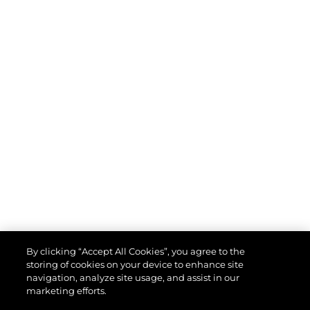
By clicking “Accept All Cookies”, you agree to the
PORTO
storing of cookies on your device to enhance site
navigation, analyze site usage, and assist in our
Lorem ipsum dolor sit amet, consectetur adipiscing
marketing efforts.
do eiusmod tempor incididunt ut labore et dol