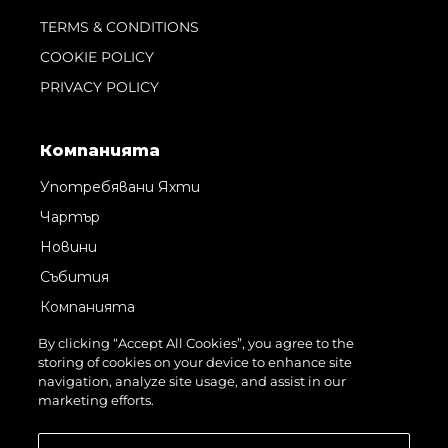
TERMS & CONDITIONS
COOKIE POLICY
PRIVACY POLICY
Компанията
Употребявани Яхти
Чартър
Новини
Събития
Компанията
Екипът
By clicking “Accept All Cookies”, you agree to the
storing of cookies on your device to enhance site
Request Parts
navigation, analyze site usage, and assist in our
Test International Landing Page
marketing efforts.
Portugal Lifestyle Version 1