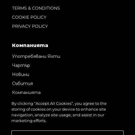
TERMS & CONDITIONS
COOKIE POLICY
PRIVACY POLICY
Компанията
Употребявани Яхти
Чартър
Новини
Събития
Компанията
Екипът
By clicking “Accept All Cookies”, you agree to the
storing of cookies on your device to enhance site
Request Parts
navigation, analyze site usage, and assist in our
Test International Landing Page
marketing efforts.
Portugal Lifestyle Version 1