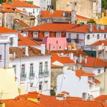
Информация
Карта На Сайта
Контакти
Предпочитания З
Бисквитки
Registered Office
Test Valuation For
Sunseeker Range
Brochure