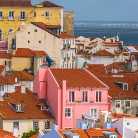
нията
бявани Яхти
я
ията
Parts
ernational Landing
Lifestyle Version 1