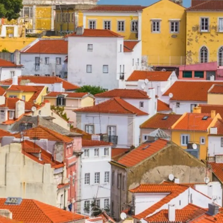
Правни Pазпоредби
Компа
TERMS & CONDITIONS
Употре
COOKIE POLICY
Чартър
а
PRIVACY POLICY
Новини
Събити
Компан
m
Екипът
Request 
Test Int
Page
Portugal 