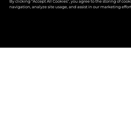
By clicking “Accept All Cookies”, you agree to the storing of coo
navigation, analyze site usage, and assist in our marketing effort
©2026 Sunseeker London Group.Всички права зап