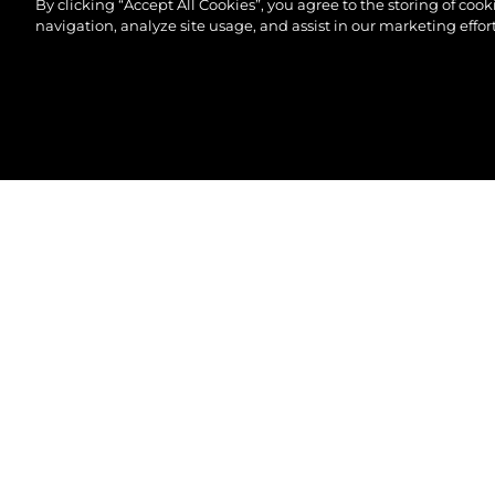
By clicking “Accept All Cookies”, you agree to the storing of coo
navigation, analyze site usage, and assist in our marketing effort
©2026 Sunseeker London Group.Всички права зап