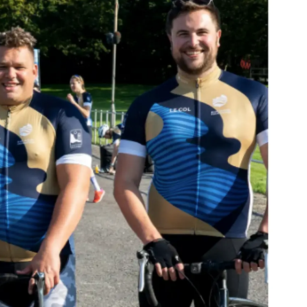
Правни Pазпоредби
Компа
TERMS & CONDITIONS
Употре
COOKIE POLICY
Чартър
а
PRIVACY POLICY
Новини
Събити
Компан
m
Екипът
Request 
Test Int
Page
Portugal 