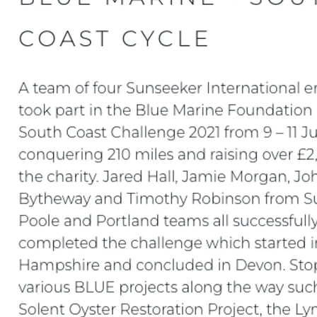
нията
бявани Яхти
я
ията
Parts
ernational Landing
Lifestyle Version 1