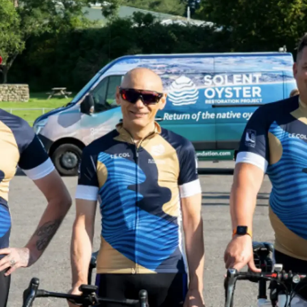
Информация
Карта На Сайта
Контакти
Предпочитания З
Бисквитки
Registered Office
Test Valuation For
Sunseeker Range
Brochure