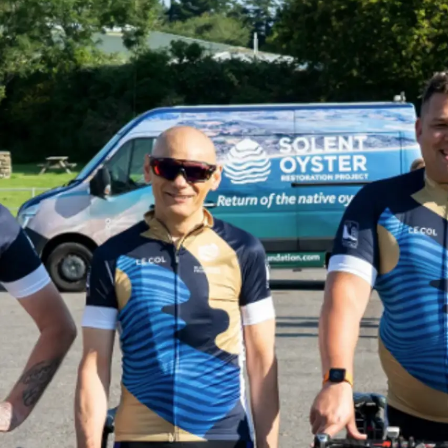
Información
Mapa
Contacto
Preferencias De Co
Registered Office
Test Valuation For
Sunseeker Range
Brochure