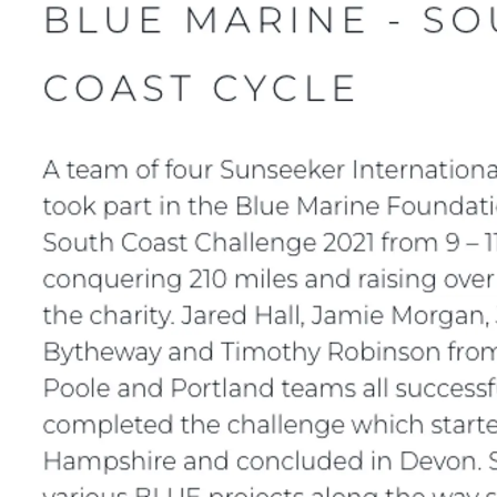
es Somos?
ge
s Somos?
o
Parts
ernational Landing