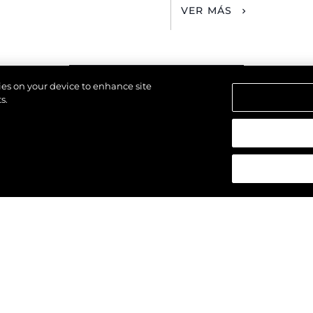
VER MÁS
VIEW MORE STORIES
kies on your device to enhance site
s.
los derechos.