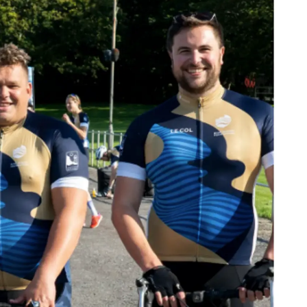
Legal
¿Quién
TERMINOS Y CONDICIONES
Brokera
POLÍTICA DE COOKIES
Charter
okies
POLÍTICA DE PRIVACIDAD
Noticias
Eventos
m
¿Quiéne
El Equip
Request 
Test Int