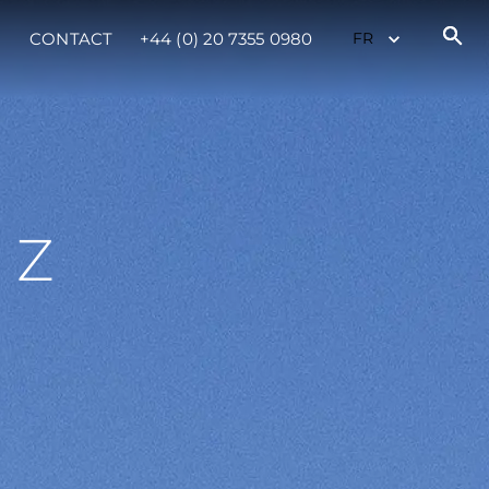
CONTACT
+44 (0) 20 7355 0980
EZ
!