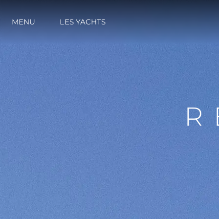
MENU
LES YACHTS
R