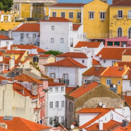
Droits Juridiques
La Soci
TERMES ET CONDITIONS
Le Court
POLITIQUE DE COOKIES
Charter 
kies
POLITIQUE DE
Nouvelle
CONFIDENTIALITÉ
Événeme
m
La Socié
Notre Éq
Request 
Test Int
Page
Portugal 