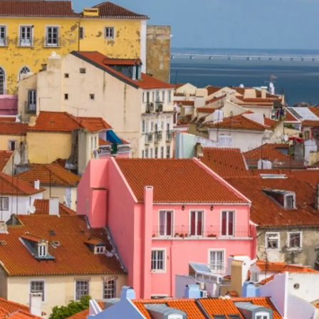
été
age
- Location
s
nts
té
uipe
Parts
ernational Landing
Lifestyle Version 1