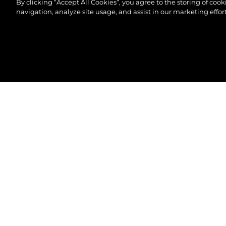
By clicking “Accept All Cookies”, you agree to the storing of coo
navigation, analyze site usage, and assist in our marketing effort
© 2026 Sunseeker London Group.Tous les droits sont