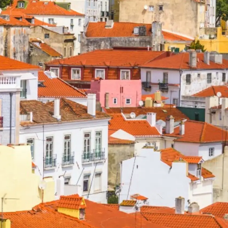
Information
Plan Du Site
Contact
Préférences De Coo
Registered Office
Test Valuation For
Sunseeker Range
Brochure