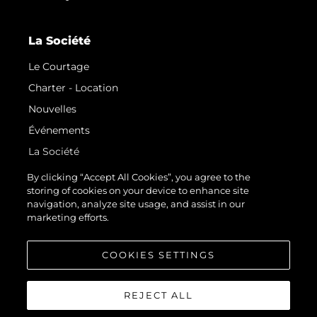
La Société
Le Courtage
Charter - Location
Nouvelles
Événements
La Société
Notre Équipe
By clicking “Accept All Cookies”, you agree to the
storing of cookies on your device to enhance site
Request Parts
navigation, analyze site usage, and assist in our
Test International Landing Page
marketing efforts.
Portugal Lifestyle Version 1
COOKIES SETTINGS
REJECT ALL