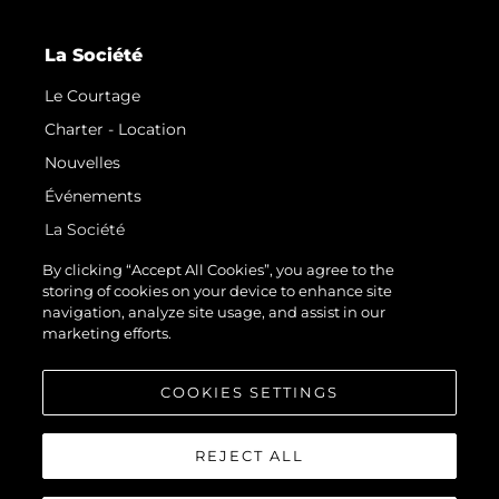
La Société
Le Courtage
Charter - Location
Nouvelles
Événements
La Société
Notre Équipe
By clicking “Accept All Cookies”, you agree to the
storing of cookies on your device to enhance site
Request Parts
navigation, analyze site usage, and assist in our
Test International Landing Page
marketing efforts.
Portugal Lifestyle Version 1
COOKIES SETTINGS
REJECT ALL