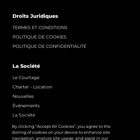
Droits Juridiques
TERMES ET CONDITIONS
POLITIQUE DE COOKIES
POLITIQUE DE CONFIDENTIALITÉ
La Société
Le Courtage
Charter - Location
Nouvelles
Événements
La Société
Notre Équipe
By clicking “Accept All Cookies”, you agree to the
storing of cookies on your device to enhance site
Request Parts
navigation, analyze site usage, and assist in our