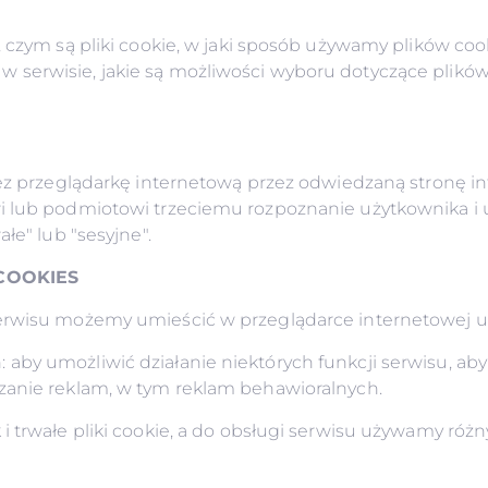
 czym są pliki cookie, w jaki sposób używamy plików cook
serwisie, jakie są możliwości wyboru dotyczące plików 
rzez przeglądarkę internetową przez odwiedzaną stronę i
i lub podmiotowi trzeciemu rozpoznanie użytkownika i uł
łe" lub "sesyjne".
COOKIES
erwisu możemy umieścić w przeglądarce internetowej uż
aby umożliwić działanie niektórych funkcji serwisu, ab
zanie reklam, w tym reklam behawioralnych.
i trwałe pliki cookie, a do obsługi serwisu używamy róż