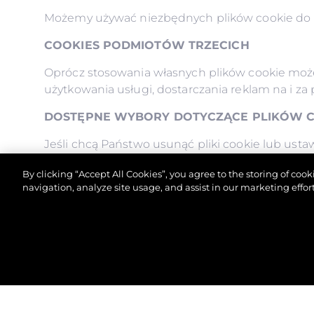
Możemy używać niezbędnych plików cookie do u
COOKIES PODMIOTÓW TRZECICH
Oprócz stosowania własnych plików cookie może
użytkowania usługi, dostarczania reklam na i za
DOSTĘPNE WYBORY DOTYCZĄCE PLIKÓW 
Jeśli chcą Państwo usunąć pliki cookie lub usta
stronami pomocy swojej przeglądarki internetow
By clicking “Accept All Cookies”, you agree to the storing of coo
Należy jednak pamiętać, że w przypadku usunięc
navigation, analyze site usage, and assist in our marketing effort
oferowanych przez nas funkcji, może nie być w s
©.2026 Sunseeker London Group.Wszelkie prawa za