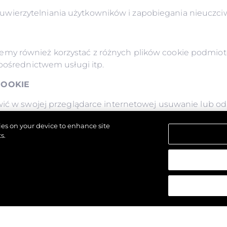
wierzytelniania użytkowników i zapobiegania nieuczci
my również korzystać z różnych plików cookie podmiotó
 pośrednictwem usługi itp.
COOKIE
wić w swojej przeglądarce internetowej usuwanie lub od
ej.
kies on your device to enhance site
ia plików cookie lub odmowy ich akceptacji, użytkownik
s.
tanie zapisać swoich preferencji, a niektóre z naszych 
strzeżone.