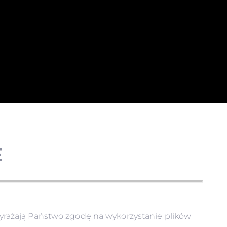
E
yrażają Państwo zgodę na wykorzystanie plików