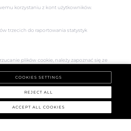
wemu korzystaniu z kont użytkowników.
w trzecich do raportowania statystyk
rzucanie plików cookie, należy zapoznać się ze
COOKIES SETTINGS
 może nie być w stanie korzystać z wszystkich
stron mogą nie być wyświetlane prawidłowo.
REJECT ALL
ACCEPT ALL COOKIES