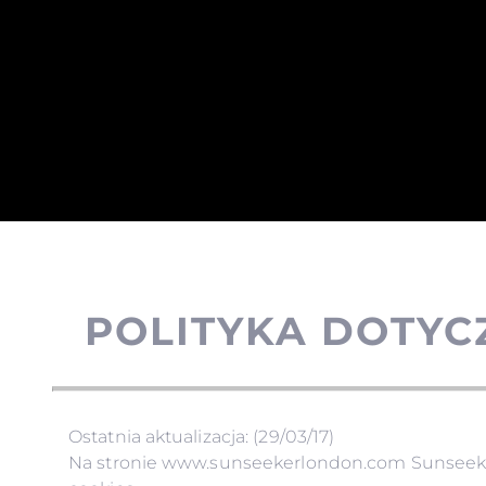
POLITYKA DOTYC
Ostatnia aktualizacja: (29/03/17)
Na stronie www.sunseekerlondon.com Sunseeker 