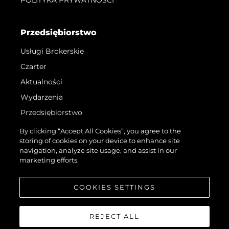
Przedsiębiorstwo
Usługi Brokerskie
Czarter
Aktualności
Wydarzenia
Przedsiębiorstwo
Zespół
By clicking “Accept All Cookies”, you agree to the
storing of cookies on your device to enhance site
Request Parts
navigation, analyze site usage, and assist in our
Test International Landing Page
marketing efforts.
Portugal Lifestyle Version 1
COOKIES SETTINGS
REJECT ALL