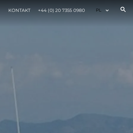
KONTAKT
+44 (0) 20 7355 0980