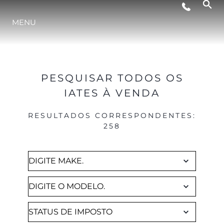
Brokerage
MENU
NOTÍCIA
EVENTOS
PESQUISAR TODOS OS
IATES À VENDA
EMPRESA
RESULTADOS CORRESPONDENTES
:
258
EQUIPE
PORTUGAL LIFESTYLE VERSION 1