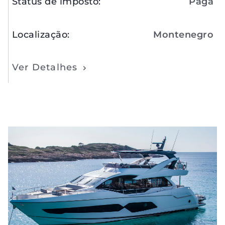
Status de imposto
:
Paga
Localização
:
Montenegro
Ver Detalhes