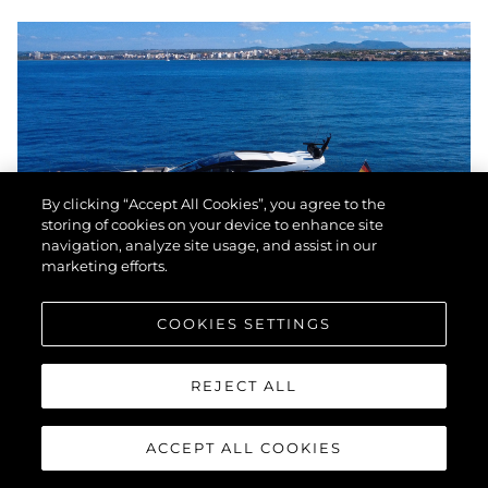
By clicking “Accept All Cookies”, you agree to the
storing of cookies on your device to enhance site
navigation, analyze site usage, and assist in our
marketing efforts.
COOKIES SETTINGS
SUNSEEKER PREDATOR 74
REJECT ALL
XPS
ACCEPT ALL COOKIES
"LIAM"