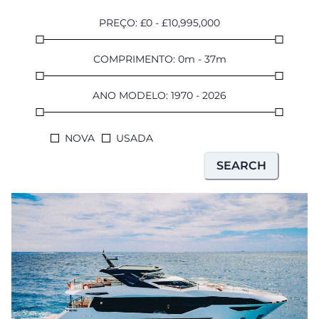
PREÇO
:
£
0
-
£
10,995,000
COMPRIMENTO
:
0
m
-
37
m
ANO MODELO
:
1970
-
2026
NOVA
USADA
SEARCH