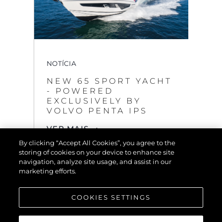
NOTÍCIA
NEW 65 SPORT YACHT
- POWERED
EXCLUSIVELY BY
VOLVO PENTA IPS
VER MAIS
By clicking “Accept All Cookies”, you agree to the
storing of cookies on your device to enhance site
navigation, analyze site usage, and assist in our
marketing efforts.
COOKIES SETTINGS