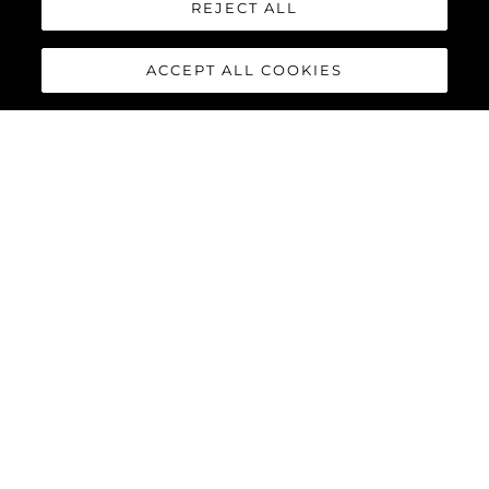
REJECT ALL
ACCEPT ALL COOKIES
NOTÍCIA
IN LOVING MEMORY
OF OUR SUNSEEKER
FOUNDER ROBERT
BRAITHWAITE CBE DL
1943 – 2019
VER MAIS