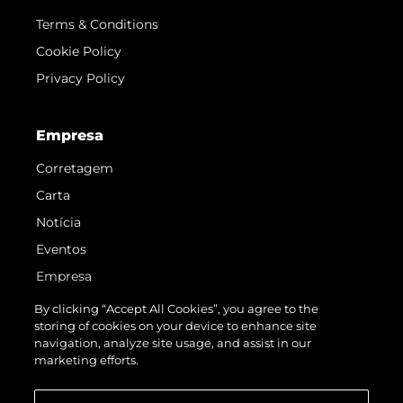
Terms & Conditions
Cookie Policy
Privacy Policy
Empresa
Corretagem
Carta
Notícia
Eventos
Empresa
Equipe
By clicking “Accept All Cookies”, you agree to the
storing of cookies on your device to enhance site
Request Parts
navigation, analyze site usage, and assist in our
Test International Landing Page
marketing efforts.
Portugal Lifestyle Version 1