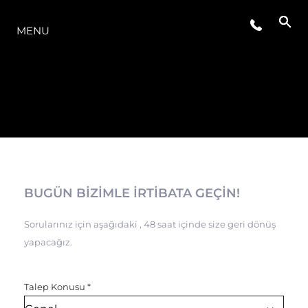
MODELLER
MENU
BUGÜN BİZİMLE İRTİBATA GEÇİN!
Sorularınız için aşağıdaki , 48 saat içinde size geri dönüş
yapacağız.
Talep Konusu
*