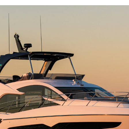
Yasal Haklar
Şi̇rket
Terms & Conditions
Brokera
Cookie Policy
Kiralama