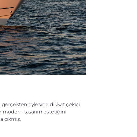
er
Parts
ernational Landing
Lifestyle Version 1
 gerçekten öylesine dikkat çekici
an modern tasarım estetiğini
a çıkmış.