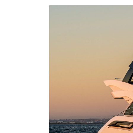
Bilgi
Si̇te Hari̇tasi
İrti̇bat