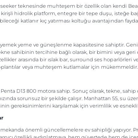
seeker teknesinde muhteşem bir özellik olan kendi Beac
rişli hidrolik platform, entegre bir tepe duşu, isteğe ba
bileceği katlanır kıç yatırması koltuğu avantajından faydal
 yemek yeme ve güneşlenme kapasitesine sahiptir. Geniş 
e sahibinin tercihine bağlı olarak, bir bimini veya geri çek
ellikler arasında bir ıslak bar, surround ses hoparlörler
oplantılar veya muhteşem kutlamalar için mükemmeldir.
vo Penta D13 800 motora sahip. Sonuç olarak, tekne, sahi
ir hızında sorunsuz bir şekilde çalışır. Manhattan 55, su üze
nin gereksinimlerini karşılamak için verimlilik ve esnekli
ar
 mekanda önemli güncellemelere ev sahipliği yapıyor. Prat
ıcı özellikli aydınlatmaya, hem güvertede hem de içer