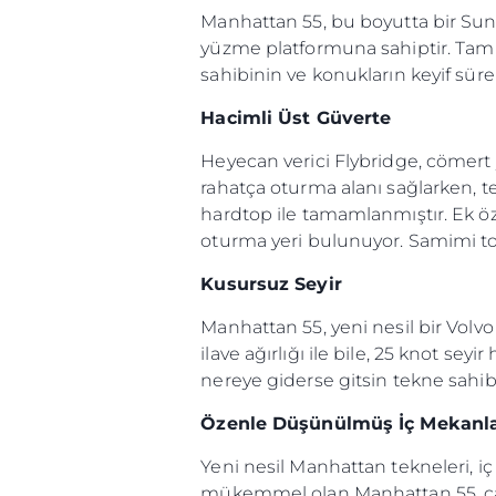
Manhattan 55, bu boyutta bir Sun
yüzme platformuna sahiptir. Tam ki
sahibinin ve konukların keyif süre
Hacimli Üst Güverte
Heyecan verici Flybridge, cömert
rahatça oturma alanı sağlarken, tekn
hardtop ile tamamlanmıştır. Ek öz
oturma yeri bulunuyor. Samimi t
Kusursuz Seyir
Manhattan 55, yeni nesil bir Vol
ilave ağırlığı ile bile, 25 knot sey
nereye giderse gitsin tekne sahibi
Özenle Düşünülmüş İç Mekanl
Yeni nesil Manhattan tekneleri, iç
mükemmel olan Manhattan 55, çarp