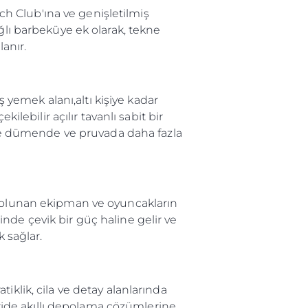
h Club'ına ve genişletilmiş
ğlı barbeküye ek olarak, tekne
anır.
yemek alanı,altı kişiye kadar
ilebilir açılır tavanlı sabit bir
i ve dümende ve pruvada daha fazla
p olunan ekipman ve oyuncakların
rinde çevik bir güç haline gelir ve
k sağlar.
iklik, cila ve detay alanlarında
ide akıllı depolama çözümlerine,