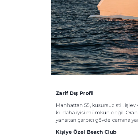
Çerez Tercihleri
Registered Office
Test Valuation For
Sunseeker Range
Brochure
Zarif Dış Profil
Manhattan 55, kusursuz stil, işl
ki daha iyisi mümkün değil. Orantı
yansıtan çarpıcı gövde camına yans
Kişiye Özel Beach Club