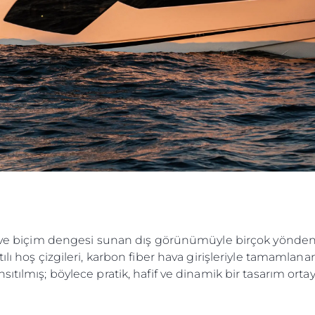
PRIVACY POLICY
Haberler
Etkinlikl
m
Şi̇rket
Ekip
Request 
Test Int
Page
Portugal 
ev ve biçim dengesi sunan dış görünümüyle birçok yönden
lı hoş çizgileri, karbon fiber hava girişleriyle tamamlan
ıtılmış; böylece pratik, hafif ve dinamik bir tasarım ortay