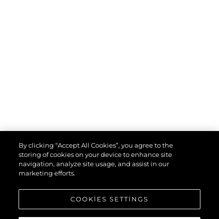
 dolor sit amet, consectetur adipiscing elit, sed
d tempor incididunt ut labore et dolore magna
 enim ad minim veniam, quis nostrud exercitation
aboris nisi ut aliquip ex ea commodo consequat.
rure dolor in reprehenderit in voluptate velit esse
dolore eu fugiat nulla pariatur. Excepteur sint
cupidatat non proident, sunt in culpa qui officia
By clicking “Accept All Cookies”, you agree to the
deserunt mollit anim id est laborum.
storing of cookies on your device to enhance site
navigation, analyze site usage, and assist in our
Discover Lisbon
>
marketing efforts.
COOKIES SETTINGS